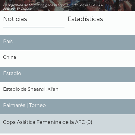
La Argentina de Maradona gana la Copa Mundial de la FIFA 1986
Foto por El Gráfico
Noticias
Estadísticas
País
China
Estadio
Estadio de Shaanxi, Xi'an
Palmarés | Torneo
Copa Asiática Femenina de la AFC (9)