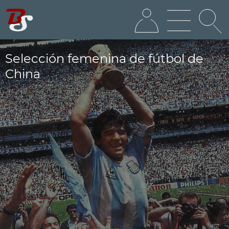
Selección femenina de fútbol de
China