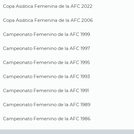
Copa Asiática Femenina de la AFC 2022
Copa Asiática Femenina de la AFC 2006
Campeonato Femenino de la AFC 1999
Campeonato Femenino de la AFC 1997
Campeonato Femenino de la AFC 1995
Campeonato Femenino de la AFC 1993
Campeonato Femenino de la AFC 1991
Campeonato Femenino de la AFC 1989
Campeonato Femenino de la AFC 1986