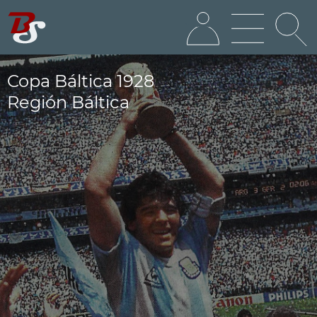
Copa Báltica 1928
Región Báltica