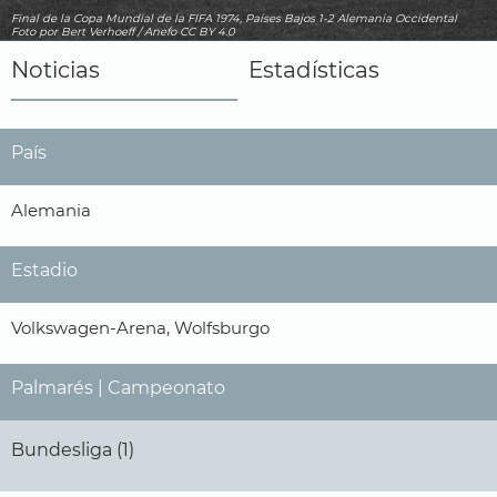
Final de la Copa Mundial de la FIFA 1974, Países Bajos 1-2 Alemania Occidental
Foto
por Bert Verhoeff / Anefo
CC BY 4.0
Noticias
Estadísticas
País
Alemania
Estadio
Volkswagen-Arena, Wolfsburgo
Palmarés | Campeonato
Bundesliga (1)