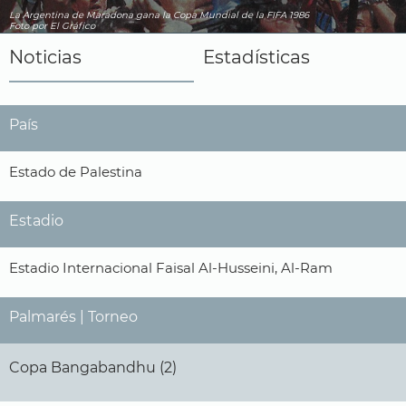
La Argentina de Maradona gana la Copa Mundial de la FIFA 1986
Foto por El Gráfico
Noticias
Estadísticas
País
Estado de Palestina
Estadio
Estadio Internacional Faisal Al-Husseini, Al-Ram
Palmarés | Torneo
Copa Bangabandhu (2)