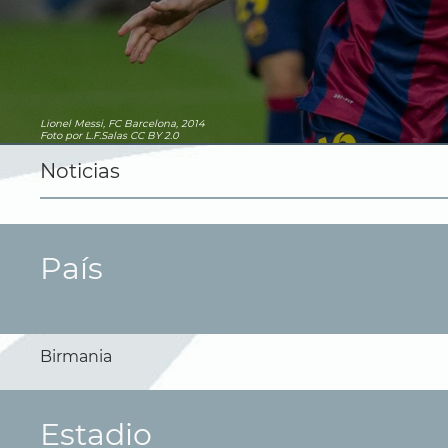
Lionel Messi, FC Barcelona, 2014
Foto
por L.F.Salas
CC BY 2.0
Noticias
País
Birmania
Estadio