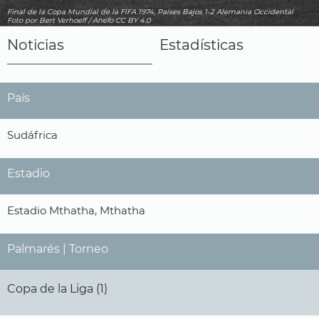
Final de la Copa Mundial de la FIFA 1974, Países Bajos 1-2 Alemania Occidental
Foto
por Bert Verhoeff / Anefo
CC BY 4.0
Noticias
Estadísticas
País
Sudáfrica
Estadio
Estadio Mthatha, Mthatha
Palmarés | Torneo
Copa de la Liga (1)