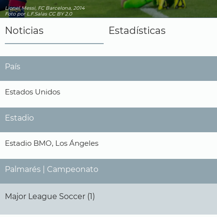
Lionel Messi, FC Barcelona, 2014
Foto
por L.F.Salas
CC BY 2.0
Noticias
Estadísticas
País
Estados Unidos
Estadio
Estadio BMO, Los Ángeles
Palmarés | Campeonato
Major League Soccer (1)