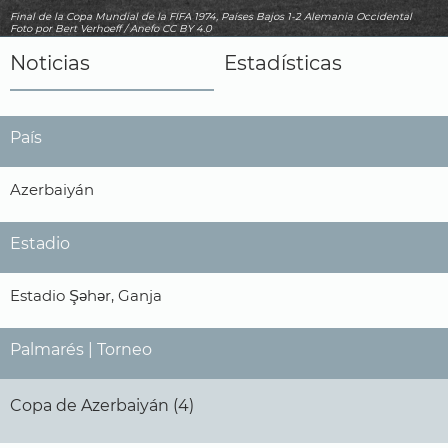
Final de la Copa Mundial de la FIFA 1974, Países Bajos 1-2 Alemania Occidental
Foto
por Bert Verhoeff / Anefo
CC BY 4.0
Noticias
Estadísticas
País
Azerbaiyán
Estadio
Estadio Şəhər, Ganja
Palmarés | Torneo
Copa de Azerbaiyán (4)