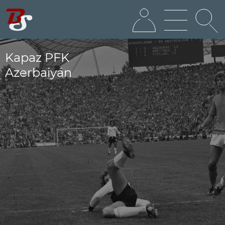
Kapaz PFK
Azerbaiyán