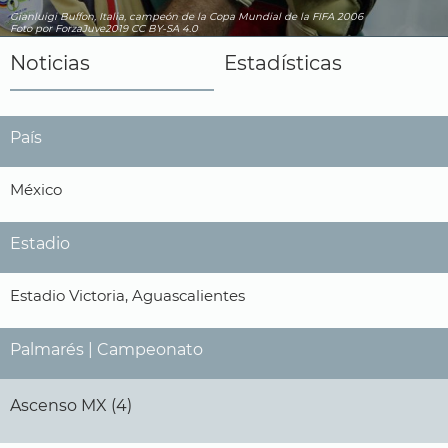
Gianluigi Buffon, Italia, campeón de la Copa Mundial de la FIFA 2006
Foto por ForzaJuve2019
CC BY-SA 4.0
Noticias
Estadísticas
País
México
Estadio
Estadio Victoria, Aguascalientes
Palmarés | Campeonato
Ascenso MX (4)