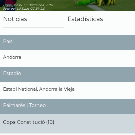
Lionel Messi, FC Barcelona, 2014
Foto
por L.F.Salas
CC BY 2.0
Noticias
Estadísticas
País
Andorra
Estadio
Estadi National, Andorra la Vieja
Palmarés | Torneo
Copa Constitució (10)