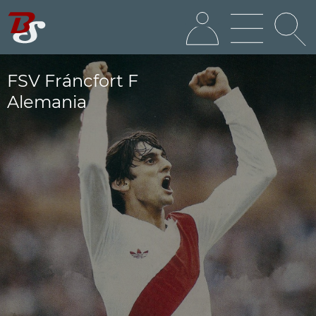
FSV Fráncfort F
Alemania