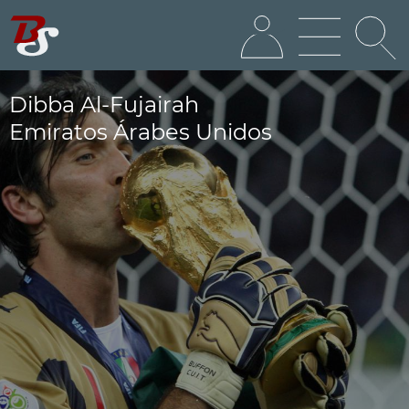
Dibba Al-Fujairah
Emiratos Árabes Unidos