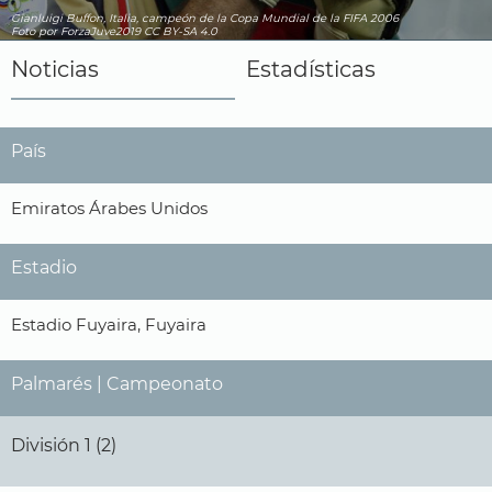
Gianluigi Buffon, Italia, campeón de la Copa Mundial de la FIFA 2006
Foto por ForzaJuve2019
CC BY-SA 4.0
Noticias
Estadísticas
País
Emiratos Árabes Unidos
Estadio
Estadio Fuyaira, Fuyaira
Palmarés | Campeonato
División 1 (2)