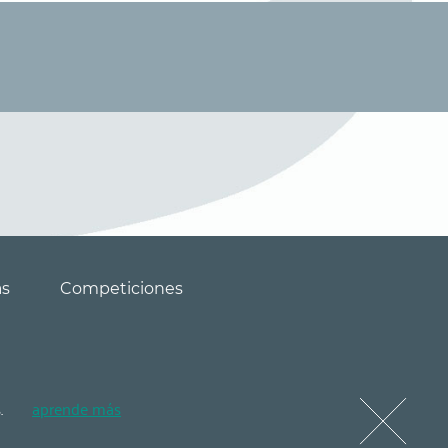
as
Competiciones
s.
aprende más