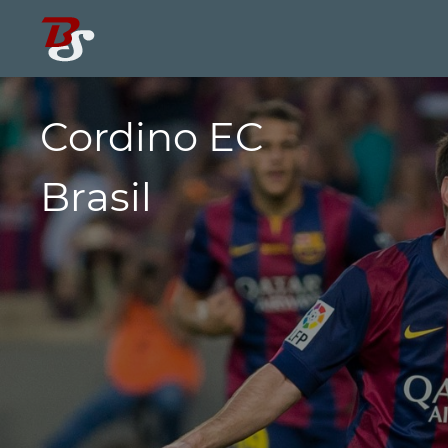
Cordino EC
Brasil