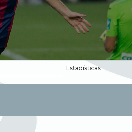
Estadísticas