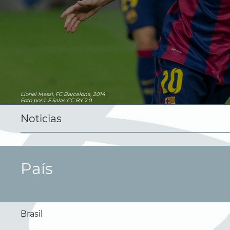
Lionel Messi, FC Barcelona, 2014
Foto
por L.F.Salas
CC BY 2.0
Noticias
País
Brasil