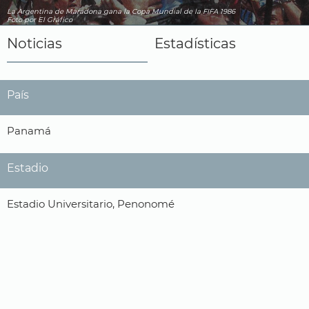
La Argentina de Maradona gana la Copa Mundial de la FIFA 1986
Foto por El Gráfico
Noticias
Estadísticas
País
Panamá
Estadio
Estadio Universitario, Penonomé