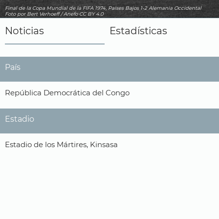
Final de la Copa Mundial de la FIFA 1974, Países Bajos 1-2 Alemania Occidental
Foto
por Bert Verhoeff / Anefo
CC BY 4.0
Noticias
Estadísticas
País
República Democrática del Congo
Estadio
Estadio de los Mártires, Kinsasa