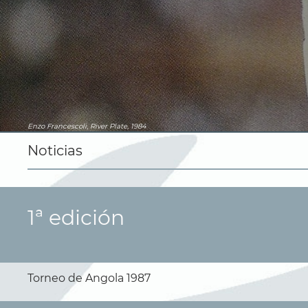
Enzo Francescoli, River Plate, 1984
Noticias
1ª edición
Torneo de Angola 1987