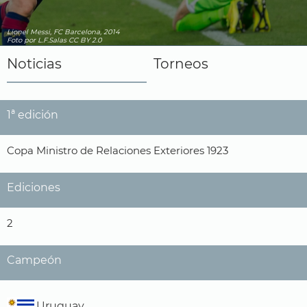
Lionel Messi, FC Barcelona, 2014
Foto
por L.F.Salas
CC BY 2.0
Noticias
Torneos
1ª edición
Copa Ministro de Relaciones Exteriores 1923
Ediciones
2
Campeón
Uruguay