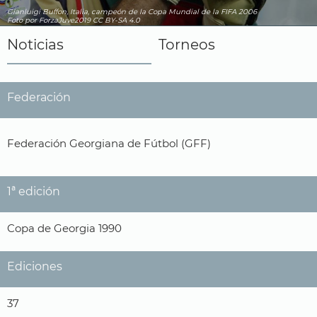
Gianluigi Buffon, Italia, campeón de la Copa Mundial de la FIFA 2006
Foto por ForzaJuve2019
CC BY-SA 4.0
Noticias
Torneos
Federación
Federación Georgiana de Fútbol (GFF)
1ª edición
Copa de Georgia 1990
Ediciones
37