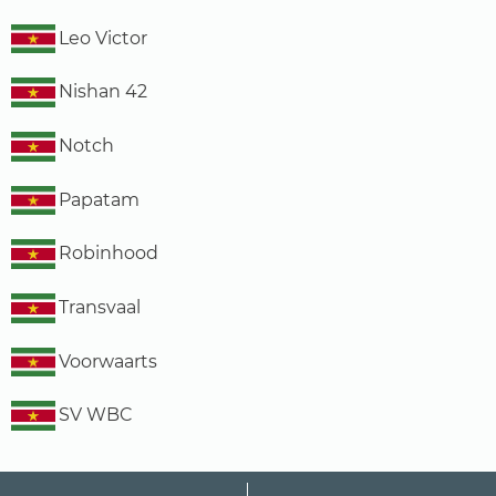
Leo Victor
Nishan 42
Notch
Papatam
Robinhood
Transvaal
Voorwaarts
SV WBC