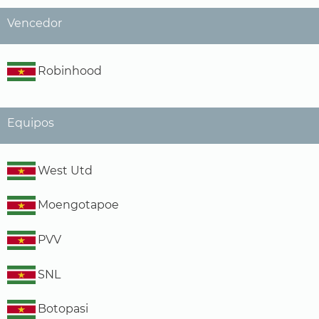
Vencedor
Robinhood
Equipos
West Utd
Moengotapoe
PVV
SNL
Botopasi