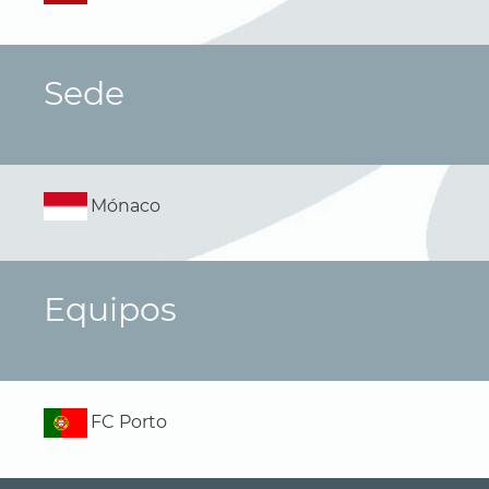
Sede
Mónaco
Equipos
FC Porto