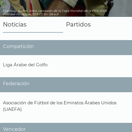
Gianluigi Buffon, Italia, campeón de la Copa Mundial de la FIFA 2006
Foto por ForzaJuve2019
CC BY-SA 4.0
Noticias
Partidos
Competición
Liga Árabe del Golfo
Federación
Asociación de Fútbol de los Emiratos Árabes Unidos
(UAEFA)
Vencedor