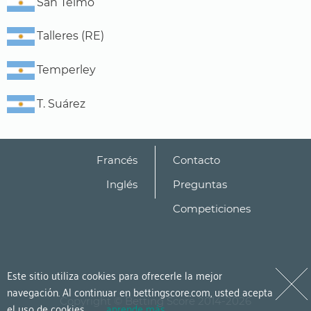
San Telmo
Talleres (RE)
Temperley
T. Suárez
Francés
Contacto
Inglés
Preguntas
Competiciones
Este sitio utiliza cookies para ofrecerle la mejor
navegación. Al continuar en bettingscore.com, usted acepta
Copyright © Betting Score 2014-2026
el uso de cookies.
aprende más