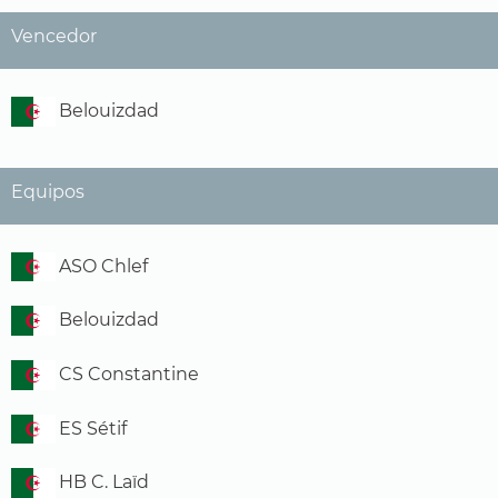
Vencedor
Belouizdad
Equipos
ASO Chlef
Belouizdad
CS Constantine
ES Sétif
HB C. Laïd