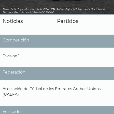
Final de la Copa Mundial de la FIFA 1974, Países Bajos 1-2 Alemania Occidental
Foto
por Bert Verhoeff / Anefo
CC BY 4.0
Noticias
Partidos
Competición
División 1
Federación
Asociación de Fútbol de los Emiratos Árabes Unidos
(UAEFA)
Vencedor