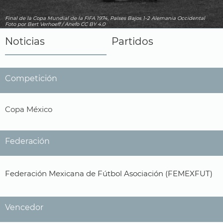
Final de la Copa Mundial de la FIFA 1974, Países Bajos 1-2 Alemania Occidental
Foto
por Bert Verhoeff / Anefo
CC BY 4.0
Noticias
Partidos
Competición
Copa México
Federación
Federación Mexicana de Fútbol Asociación (FEMEXFUT)
Vencedor