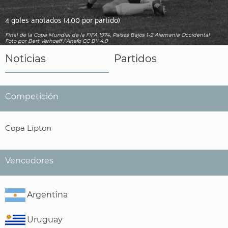
4 goles anotados (4.00 por partido)
Final de la Copa Mundial de la FIFA 1974, Países Bajos 1-2 Alemania Occidental
Foto
por Bert Verhoeff / Anefo
CC BY 4.0
Noticias
Partidos
Competición
Copa Lipton
Vencedores
Argentina
Uruguay