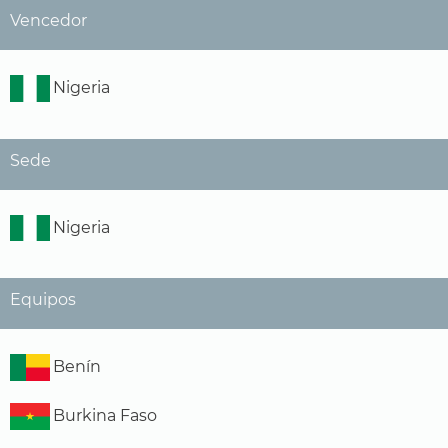
Vencedor
Nigeria
Sede
Nigeria
Equipos
Benín
Burkina Faso