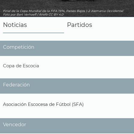
Final de la Copa Mundial de la FIFA 1974, Países Bajos 1-2 Alemania Occidental
Foto
por Bert Verhoeff / Anefo
CC BY 4.0
Noticias
Partidos
Competición
Copa de Escocia
Federación
Asociación Escocesa de Fútbol (SFA)
Vencedor