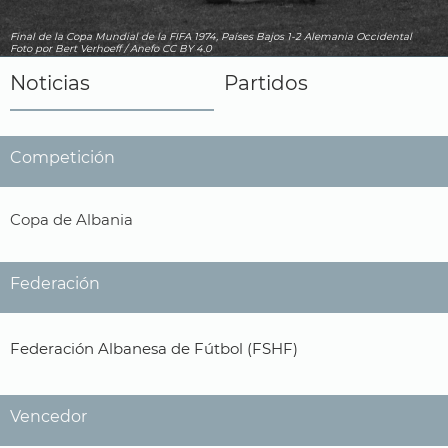
Final de la Copa Mundial de la FIFA 1974, Países Bajos 1-2 Alemania Occidental
Foto
por Bert Verhoeff / Anefo
CC BY 4.0
Noticias
Partidos
Competición
Copa de Albania
Federación
Federación Albanesa de Fútbol (FSHF)
Vencedor