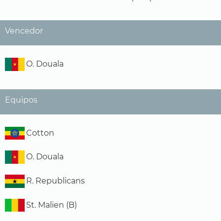
Vencedor
O. Douala
Equipos
Cotton
O. Douala
R. Republicans
St. Malien (B)