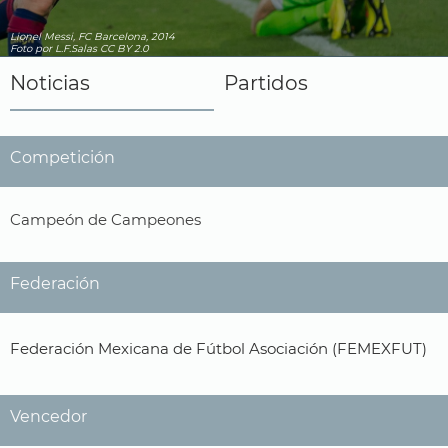
Lionel Messi, FC Barcelona, 2014
Foto
por L.F.Salas
CC BY 2.0
Noticias
Partidos
Competición
Campeón de Campeones
Federación
Federación Mexicana de Fútbol Asociación (FEMEXFUT)
Vencedor